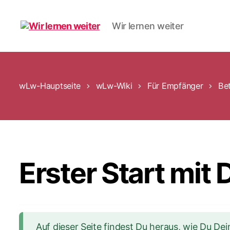
Wir lernen weiter
Wir
lernen
weiter
wLw-Hauptseite
wLw-Wiki
Für Empfänger
Be
Erster Start mit
Auf dieser Seite findest Du heraus, wie Du Dei