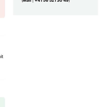
(
Mail
|
+41 56 521 30 49
)
it