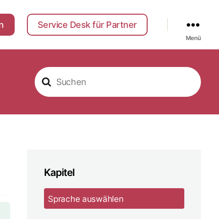
n
Service Desk für Partner
Menü
S
u
c
h
e
n
a
c
h
Kapitel
Sprache auswählen