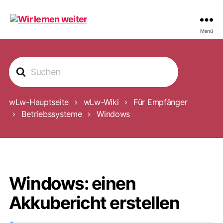
Wir
Menü
lernen
weiter
S
u
c
h
e
wLw-Hauptseite
wLw-Wiki
Für Empfänger
n
Betriebssysteme
Windows
a
c
h
Windows: einen
Akkubericht erstellen