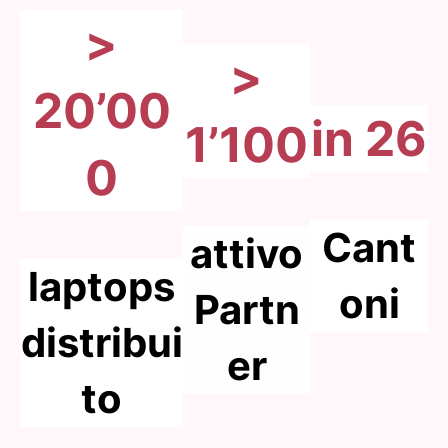
>
>
20’00
in 26
1’100
0
Cant
attivo
laptops
oni
Partn
distribui
er
to