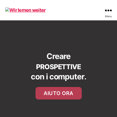
Wir
Menu
lernen
weiter
Creare
PROSPETTIVE
con i computer
.
AIUTO ORA