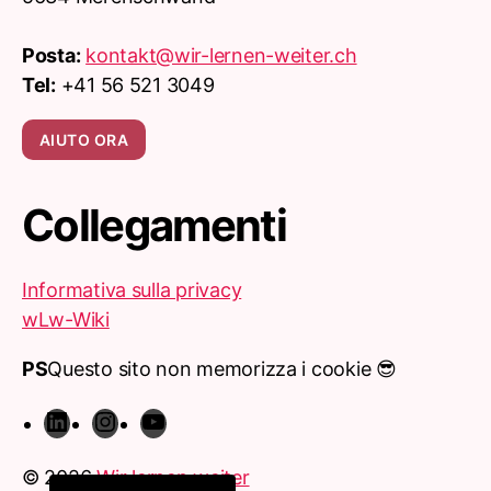
Posta:
kontakt@wir-lernen-weiter.ch
Tel:
+41 56 521 3049
AIUTO ORA
Collegamenti
Informativa sulla privacy
wLw-Wiki
PS
Questo sito non memorizza i cookie 😎
Français
English (UK)
LinkedIn
Instagram
YouTube
Deutsch (Schweiz)
© 2026
Wir lernen weiter