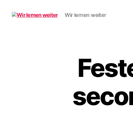
Wir lernen weiter
Wir
lernen
weiter
Fest
secon