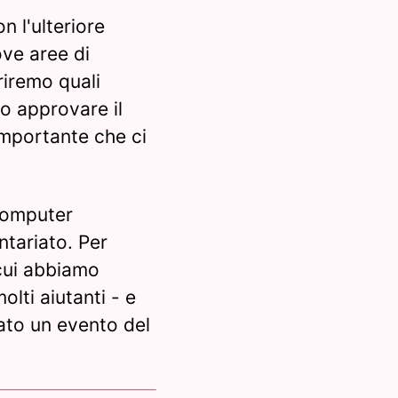
n l'ulteriore
ove aree di
riremo quali
o approvare il
 importante che ci
 computer
ntariato. Per
cui abbiamo
olti aiutanti - e
ato un evento del