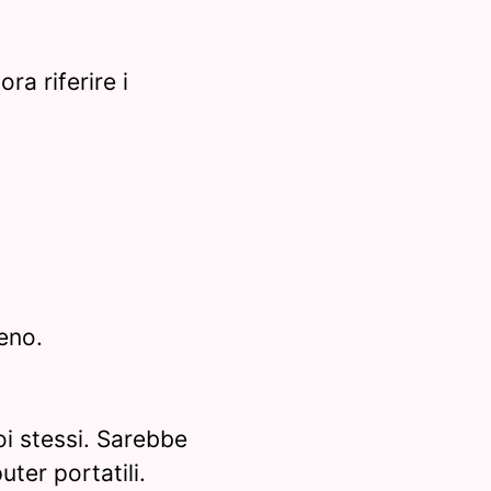
ra riferire i
eno.
i stessi. Sarebbe
ter portatili.