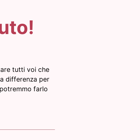
iuto!
re tutti voi che
la differenza per
n potremmo farlo