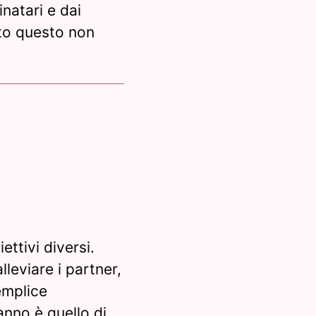
natari e dai
tto questo non
ttivi diversi.
leviare i partner,
emplice
anno è quello di