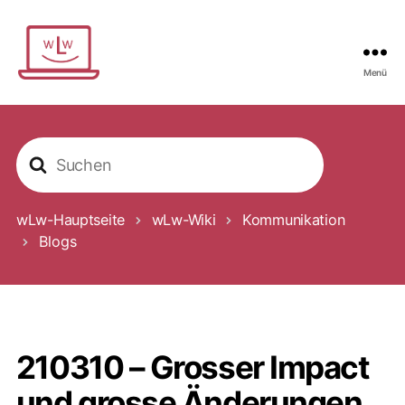
Menü
Wir
lernen
weiter
S
u
c
h
e
wLw-Hauptseite
wLw-Wiki
Kommunikation
n
Blogs
a
c
h
210310 – Grosser Impact
und grosse Änderungen